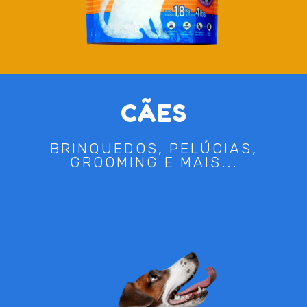
CÃES
BRINQUEDOS, PELÚCIAS,
GROOMING E MAIS...