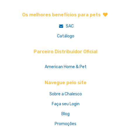
Os melhores benefícios para pets
SAC
Catálogo
Parceiro Distribuidor Oficial
American Home & Pet
Navegue pelo site
Sobre a Chalesco
Faça seu Login
Blog
Promoções