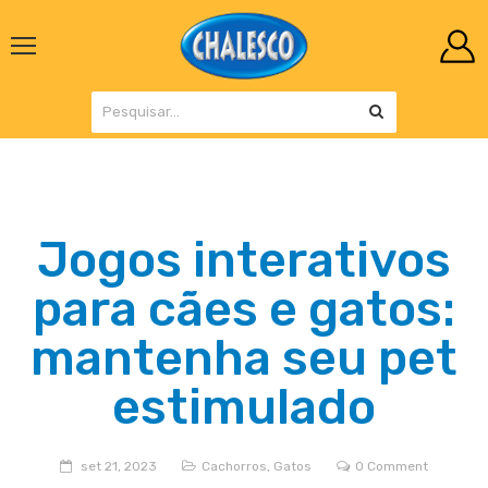
Jogos interativos
para cães e gatos:
mantenha seu pet
estimulado
set 21, 2023
Cachorros
,
Gatos
0 Comment