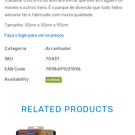
trabalhar o instinto do animal e evitar que eles estraguem os
móveis e outros itens. É o parque de diversão que todo felino
adoraria ter e fabricado com muita qualidade.
Tamanho: 50cm x 50cm x 95cm
Faça o login para ver os preços
Categoria
:
Arranhador
SKU
:
70431
EAN Code
:
7898491031596
Availability
:
In Stock
RELATED PRODUCTS