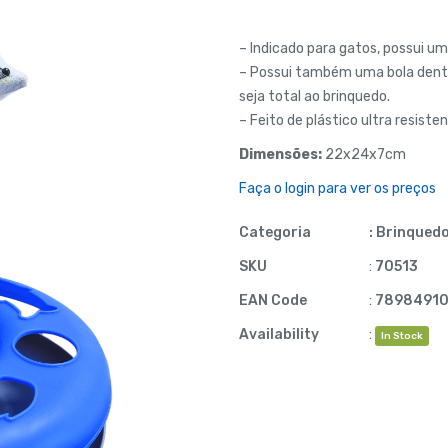
– Indicado para gatos, possui u
– Possui também uma bola dentr
seja total ao brinquedo.
– Feito de plástico ultra resiste
Dimensões:
22x24x7cm
Faça o login para ver os preços
Categoria
:
Brinqued
SKU
:
70513
EAN Code
:
7898491
Availability
:
In Stock