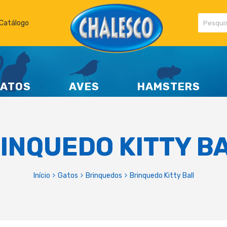
Catálogo
ATOS
AVES
HAMSTERS
INQUEDO KITTY B
Início
Gatos
Brinquedos
Brinquedo Kitty Ball