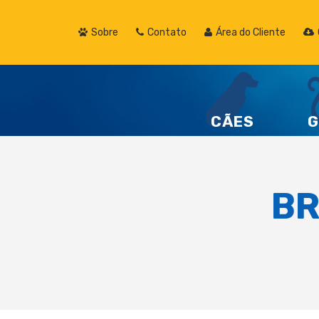
Sobre
Contato
Área do Cliente
CÃES
G
BR