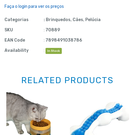
Faça o login para ver os preços
Categorias
:
Brinquedos
,
Cães
,
Pelúcia
SKU
:
70889
EAN Code
:
7898491038786
Availability
:
In Stock
RELATED PRODUCTS