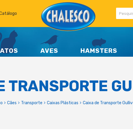
Catálogo
ATOS
AVES
HAMSTERS
E TRANSPORTE GU
io
Cães
Transporte
Caixas Plásticas
Caixa de Transporte Gulliv