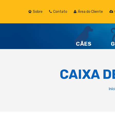
Sobre
Contato
Área do Cliente
CÃES
G
CAIXA D
Iníc