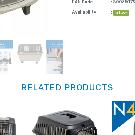
EAN Code
:
8003507
Availability
:
In Stock
RELATED PRODUCTS