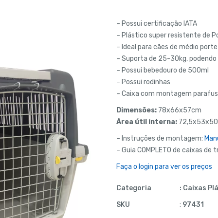
– Possui certificação IATA
– Plástico super resistente de Po
– Ideal para cães de médio porte
– Suporta de 25-30kg, podendo 
– Possui bebedouro de 500ml
– Possui rodinhas
– Caixa com montagem parafusad
Dimensões:
78x66x57cm
Área útil interna:
72,5x53x50
– Instruções de montagem:
Manu
– Guia COMPLETO de caixas de t
Faça o login para ver os preços
Categoria
:
Caixas Pl
SKU
:
97431