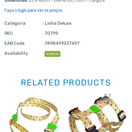
Dimensões:
25 a 40cm – Diâmetro | 1,5cm – Largura
Faça o login para ver os preços
Categoria
:
Linha Deluxe
SKU
:
70799
EAN Code
:
7898491037697
Availability
:
In Stock
RELATED PRODUCTS