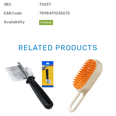
SKU
:
70637
EAN Code
:
7898491035075
Availability
:
In Stock
RELATED PRODUCTS