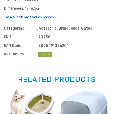
Dimensões:
13×8,5cm
Faça o login para ver os preços
Categorias
:
Acessório
,
Brinquedos
,
Gatos
SKU
:
70736
EAN Code
:
7898491036201
Availability
:
In Stock
RELATED PRODUCTS