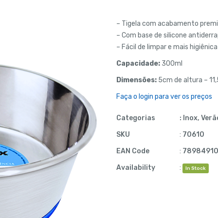
– Tigela com acabamento premiu
– Com base de silicone antiderr
– Fácil de limpar e mais higiênica
Capacidade:
300ml
Dimensões:
5cm de altura – 11
Faça o login para ver os preços
Categorias
:
Inox
,
Verã
SKU
:
70610
EAN Code
:
7898491
Availability
:
In Stock