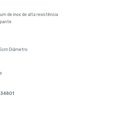
m de inox de alta resistência
apante
,5cm Diâmetro
o
034801