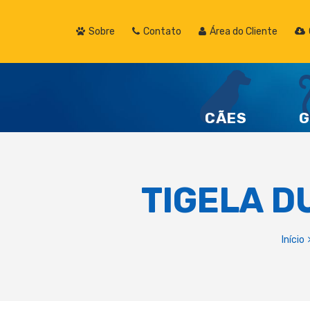
Sobre
Contato
Área do Cliente
CÃES
G
TIGELA D
Início