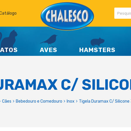
Catálogo
ATOS
AVES
HAMSTERS
URAMAX C/ SILIC
Cães
Bebedouro e Comedouro
Inox
Tigela Duramax C/ Silicone