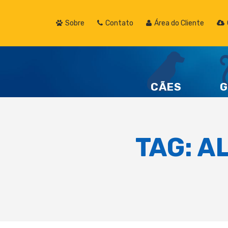
Sobre
Contato
Área do Cliente
CÃES
G
TAG:
A