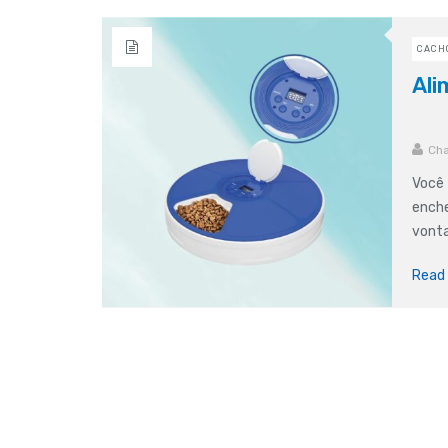
CACH
Ali
Cha
Você 
enche
vonta
Read