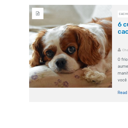
CACH
6 c
cac
Cha
O fri
aumen
manif
você .
Read