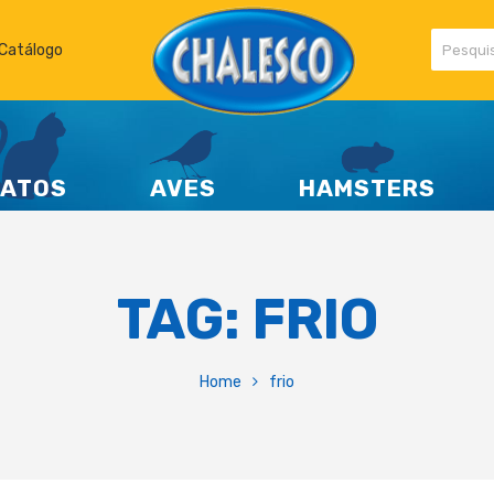
Catálogo
ATOS
AVES
HAMSTERS
TAG:
FRIO
Home
frio