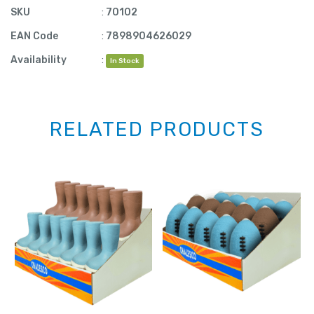
SKU
:
70102
EAN Code
:
7898904626029
Availability
:
In Stock
RELATED PRODUCTS