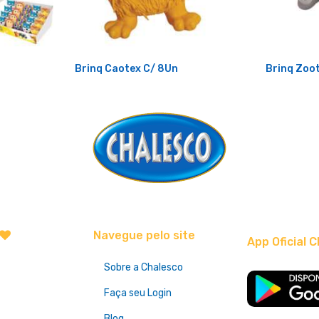
Brinq Caotex C/ 8Un
Brinq Zoot
Navegue pelo site
App Oficial C
Sobre a Chalesco
Faça seu Login
Blog