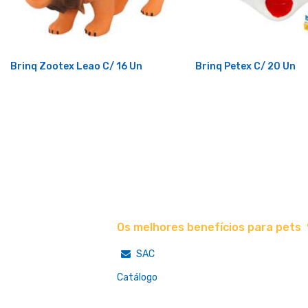
Brinq Zootex Leao C/ 16 Un
Brinq Petex C/ 20 Un
Os melhores benefícios para pets
SAC
Catálogo