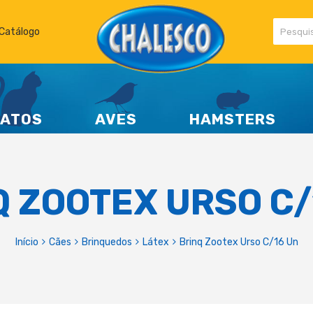
Catálogo
ATOS
AVES
HAMSTERS
Q ZOOTEX URSO C/
Início
Cães
Brinquedos
Látex
Brinq Zootex Urso C/16 Un