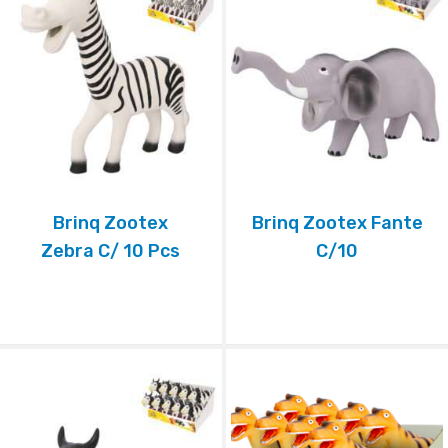
Brinq Zootex
Brinq Zootex Fante
Zebra C/ 10 Pcs
C/10