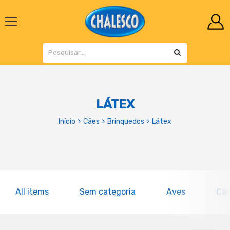
LÁTEX
Início
Cães
Brinquedos
Látex
All items
Sem categoria
Aves
Cã