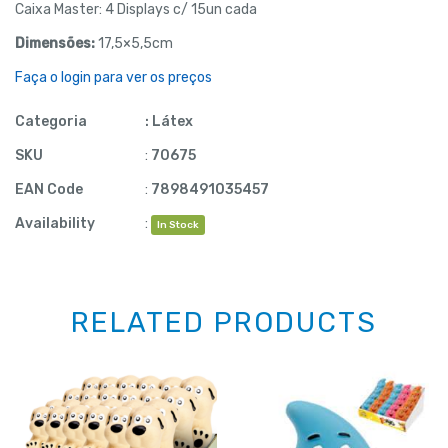
Caixa Master: 4 Displays c/ 15un cada
Dimensões:
17,5×5,5cm
Faça o login para ver os preços
Categoria
:
Látex
SKU
:
70675
EAN Code
:
7898491035457
Availability
:
In Stock
RELATED PRODUCTS