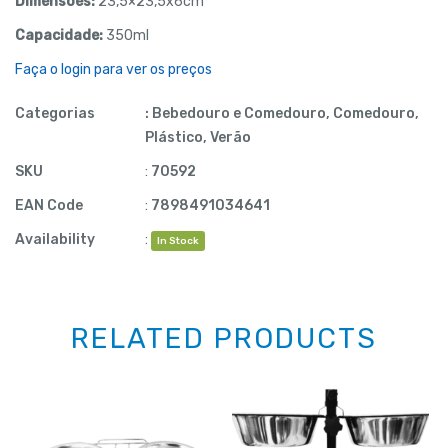
Dimensões:
23,5×23,5x6cm
Capacidade:
350ml
Faça o login para ver os preços
Categorias
:
Bebedouro e Comedouro
,
Comedouro
,
Plástico
,
Verão
SKU
:
70592
EAN Code
:
7898491034641
Availability
:
In Stock
RELATED PRODUCTS