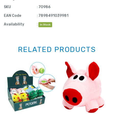
SKU
:
70986
EAN Code
:
7898491039981
Availability
:
In Stock
RELATED PRODUCTS