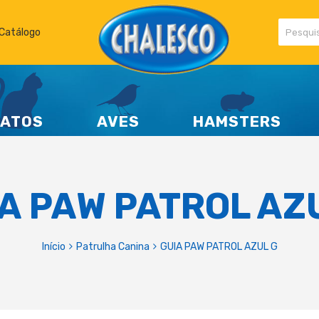
Catálogo
ATOS
AVES
HAMSTERS
A PAW PATROL AZ
Início
Patrulha Canina
GUIA PAW PATROL AZUL G