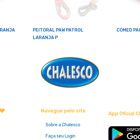
ARANJA
PEITORAL PAW PATROL
COMED PA
LARANJA P
Navegue pelo site
App Oficial C
Sobre a Chalesco
Faça seu Login