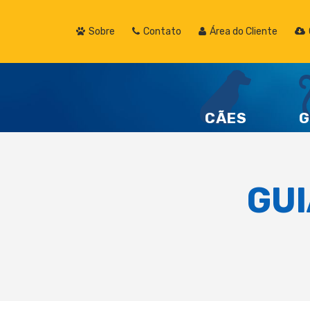
Sobre
Contato
Área do Cliente
CÃES
G
GUI